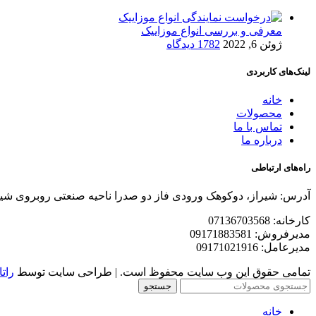
معرفی و بررسی انواع موزاییک
ژوئن 6, 2022
1782 دیدگاه
لینک‌های کاربردی
خانه
محصولات
تماس با ما
درباره ما
راه‌های ارتباطی
آدرس: شیراز، دوکوهک ورودی فاز دو صدرا ناحیه صنعتی روبروی شی
کارخانه: 07136703568
مدیرفروش: 09171883581
مدیرعامل: 09171021916
تمامی حقوق این وب سایت محفوظ است. | طراحی سایت توسط
راتا
جستجو
خانه