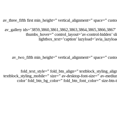
[av_three_fifth first min_height=” vertical_alignment=” space=” c
[av_gallery ids=’3859,3860,3861,3862,3863,3864,3865,3866,3867′ 
thumbs_hover=” control_layout=’av-control-hidden’ sl
lightbox_text=’caption’ lazyload=’avia_lazylo
[av_two_fifth min_height=” vertical_alignment=” space=” cus
fold_text_style=” fold_btn_align=” textblock_styling_align=” textblock_styling=” textblock_styling_ga=”
textblock_styling_mobile=” size=” av-desktop-font-size=” av-medium
color’ fold_btn_bg_color=” fold_btn_font_color=” size-btn-t