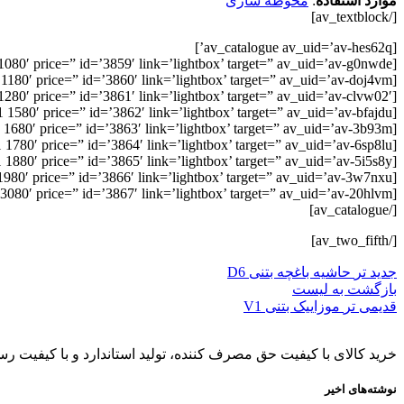
موارد استفاده
:
محوطه سازی
[/av_textblock]
[av_catalogue av_uid=’av-hes62q’]
[av_catalogue_item title=’DM1 1080′ price=” id=’3859′ link=’lightbox’ target=” av_uid=’av-g0nwde’][/av_catalogue_item]
[av_catalogue_item title=’DM1 1180′ price=” id=’3860′ link=’lightbox’ target=” av_uid=’av-doj4vm’][/av_catalogue_item]
[av_catalogue_item title=’MD1 1280′ price=” id=’3861′ link=’lightbox’ target=” av_uid=’av-clvw02′][/av_catalogue_item]
[av_catalogue_item title=’DM1 1580′ price=” id=’3862′ link=’lightbox’ target=” av_uid=’av-bfajdu’][/av_catalogue_item]
[av_catalogue_item title=’DM1 1680′ price=” id=’3863′ link=’lightbox’ target=” av_uid=’av-3b93m’][/av_catalogue_item]
[av_catalogue_item title=’DM1 1780′ price=” id=’3864′ link=’lightbox’ target=” av_uid=’av-6sp8lu’][/av_catalogue_item]
[av_catalogue_item title=’DM1 1880′ price=” id=’3865′ link=’lightbox’ target=” av_uid=’av-5i5s8y’][/av_catalogue_item]
[av_catalogue_item title=’DM1 1980′ price=” id=’3866′ link=’lightbox’ target=” av_uid=’av-3w7nxu’][/av_catalogue_item]
[av_catalogue_item title=’DM1 3080′ price=” id=’3867′ link=’lightbox’ target=” av_uid=’av-20hlvm’][/av_catalogue_item]
[/av_catalogue]
[/av_two_fifth]
جدید تر
حاشیه باغچه بتنی D6
بازگشت به لیست
قدیمی تر
موزاییک بتنی V1
خرید کالای با کیفیت حق مصرف کننده، تولید استاندارد و با کیفیت رسا
نوشته‌های اخیر