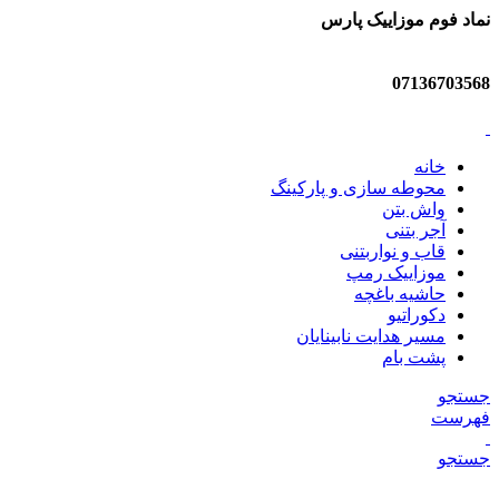
نماد فوم موزاییک پارس
07136703568
خانه
محوطه سازی و پارکینگ
واش بتن
آجر بتنی
قاب و نواربتنی
موزاییک رمپ
حاشیه باغچه
دکوراتیو
مسیر هدایت نابینایان
پشت بام
جستجو
فهرست
جستجو