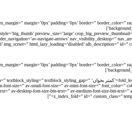
ustom_margin=” margin=’0px’ padding=’0px’ border=” border_color=” ra
background_
style=’big_thumb’ preview_size=’large’ crop_big_preview_thumbnail=’
ider_navigation=’av-navigate-arrows’ nav_visibility_desktop=” nav_a
ad’ img_scrset=” html_lazy_loading=’disabled’ alb_description=” id=”
tom_margin=” margin=’0px’ padding=’0px’ border=” border_color=” rad
background_r
[av_textblock fold_type=” fold_height=” fold_more=’ادامه مطلب’ fold_less=’کمتر بخوان’ p
-font-size=” av-small-font-size=” av-mini-font-size=” font_color=” c
ext=” av-desktop-font-size-btn-text=” av-medium-font-size-btn-text=” av
z_index_fold=” id=” custom_class=” templ