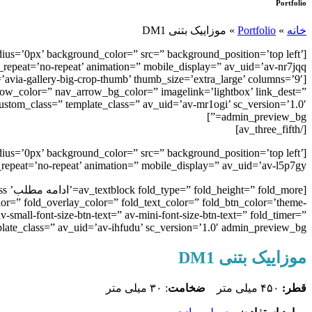
Portfolio
خانه
»
Portfolio
»
موزاییک بتنی DM1
dius=’0px’ background_color=” src=” background_position=’top left’
repeat=’no-repeat’ animation=” mobile_display=” av_uid=’av-nr7jqq’]
avia-gallery-big-crop-thumb’ thumb_size=’extra_large’ columns=’9′
rrow_color=” nav_arrow_bg_color=” imagelink=’lightbox’ link_dest=”
 custom_class=” template_class=” av_uid=’av-mr1ogi’ sc_version=’1.0′
admin_preview_bg=”]
[/av_three_fifth]
ius=’0px’ background_color=” src=” background_position=’top left’
epeat=’no-repeat’ animation=” mobile_display=” av_uid=’av-l5p7gy’]
olor=” fold_overlay_color=” fold_text_color=” fold_btn_color=’theme-
-small-font-size-btn-text=” av-mini-font-size-btn-text=” fold_timer=”
ate_class=” av_uid=’av-ihfudu’ sc_version=’1.0′ admin_preview_bg=”]
موزاییک بتنی DM1
قطر:
۴۵۰ میلی متر
ضخامت
: ۳۰ میلی متر