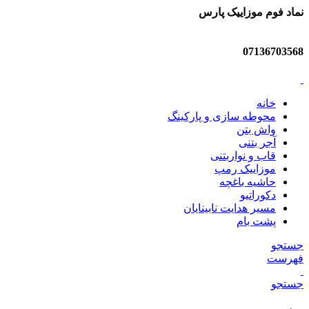
نماد فوم موزاییک پارس
07136703568
خانه
محوطه سازی و پارکینگ
واش بتن
آجر بتنی
قاب و نواربتنی
موزاییک رمپ
حاشیه باغچه
دکوراتیو
مسیر هدایت نابینایان
پشت بام
جستجو
فهرست
جستجو