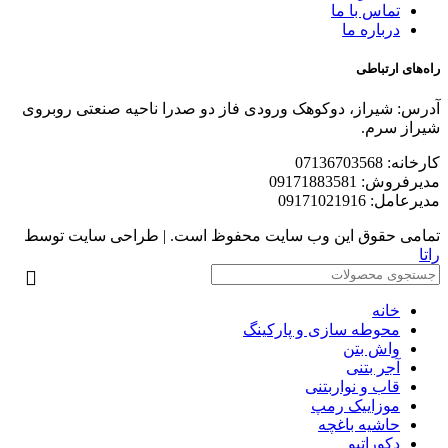
تماس با ما
درباره ما
راه‌های ارتباطی
آدرس: شیراز، دوکوهک ورودی فاز دو صدرا ناحیه صنعتی روبروی
شیراز سرم.
کارخانه: 07136703568
مدیرفروش: 09171883581
مدیرعامل: 09171021916
تمامی حقوق این وب سایت محفوظ است. | طراحی سایت توسط
راتا
خانه
محوطه سازی و پارکینگ
واش بتن
آجر بتنی
قاب و نواربتنی
موزاییک رمپ
حاشیه باغچه
دکوراتیو