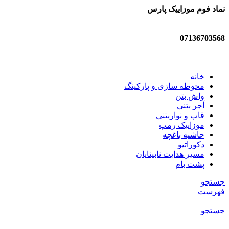
نماد فوم موزاییک پارس
07136703568
خانه
محوطه سازی و پارکینگ
واش بتن
آجر بتنی
قاب و نواربتنی
موزاییک رمپ
حاشیه باغچه
دکوراتیو
مسیر هدایت نابینایان
پشت بام
جستجو
فهرست
جستجو