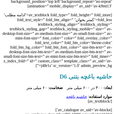
background_position=’top left’ background_repeat=’no-repeat’
animation=” mobile_display=” av_uid=’av-k9mt13′]
[av_textblock fold_type=” fold_height=” fold_more=’ادامه مطلب’
fold_less=’کمتر بخوان’ fold_text_style=” fold_btn_align=”
textblock_styling_align=” textblock_styling=”
textblock_styling_gap=” textblock_styling_mobile=” size=” av-
desktop-font-size=” av-medium-font-size=” av-small-font-size=” av-
mini-font-size=” font_color=” color=” fold_overlay_color=”
fold_text_color=” fold_btn_color=’theme-color’
fold_btn_bg_color=” fold_btn_font_color=” size-btn-text=” av-
desktop-font-size-btn-text=” av-medium-font-size-btn-text=” av-
small-font-size-btn-text=” av-mini-font-size-btn-text=” fold_timer=”
z_index_fold=” id=” custom_class=” template_class=” av_uid=’av-
j48r1z’ sc_version=’1.0′ admin_preview_bg=”]
حاشیه باغچه بتنی D6
ابعاد:
۳۰۰ در ۶۰۰ میلی متر
ضخامت
: ۶۰ میلی متر
موارد استفاده
:
حاشیه باغچه
[/av_textblock]
[av_catalogue av_uid=’av-hiockn’]