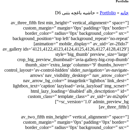
Portfolio
خانه
»
Portfolio
»
حاشیه باغچه بتنی D6
[av_three_fifth first min_height=” vertical_alignment=” space=”
custom_margin=” margin=’0px’ padding=’0px’ border=”
border_color=” radius=’0px’ background_color=” src=”
background_position=’top left’ background_repeat=’no-repeat’
animation=” mobile_display=” av_uid=’av-2fido7′]
[av_gallery ids=’4121,4122,4123,4124,4125,4126,4127,4128,4129′
style=’big_thumb’ preview_size=’large’
crop_big_preview_thumbnail=’avia-gallery-big-crop-thumb’
thumb_size=’extra_large’ columns=’9′ thumbs_hover=”
control_layout=’av-control-hidden’ slider_navigation=’av-navigate-
arrows’ nav_visibility_desktop=” nav_arrow_color=”
nav_arrow_bg_color=” imagelink=’lightbox’ link_dest=”
lightbox_text=’caption’ lazyload=’avia_lazyload’ img_scrset=”
html_lazy_loading=’disabled’ alb_description=” id=”
custom_class=” template_class=” av_uid=’av-m2sp6v’
sc_version=’1.0′ admin_preview_bg=”]
[/av_three_fifth]
[av_two_fifth min_height=” vertical_alignment=” space=”
custom_margin=” margin=’0px’ padding=’0px’ border=”
border_color=” radius=’0px’ background_color=” src=”