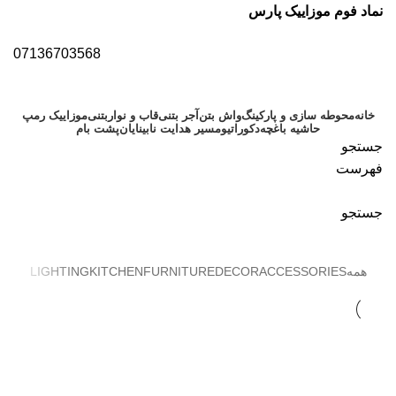
نماد فوم موزاییک پارس
07136703568
خانه
محوطه سازی و پارکینگ
واش بتن
آجر بتنی
قاب و نواربتنی
موزاییک رمپ
حاشیه باغچه
دکوراتیو
مسیر هدایت نابینایان
پشت بام
جستجو
فهرست
جستجو
Portfolio
همه
ACCESSORIES
DECOR
FURNITURE
KITCHEN
LIGHTING
Kitchen
Suspendisse quam at vestibulum