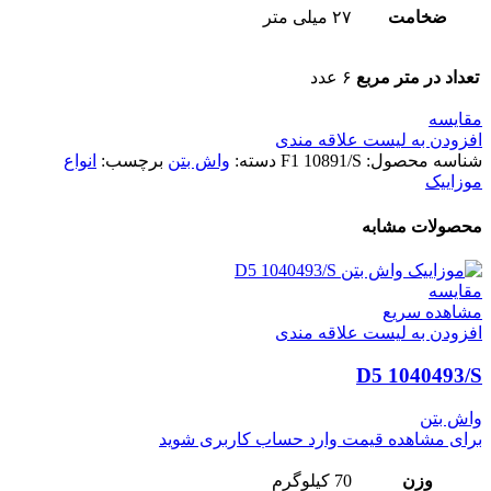
ضخامت
۲٧ میلی متر
تعداد در متر مربع
۶ عدد
مقایسه
افزودن به لیست علاقه مندی
شناسه محصول:
F1 10891/S
دسته:
واش بتن
برچسب:
انواع
موزاییک
محصولات مشابه
مقایسه
مشاهده سریع
افزودن به لیست علاقه مندی
D5 1040493/S
واش بتن
برای مشاهده قیمت وارد حساب کاربری شوید
وزن
70 کیلوگرم