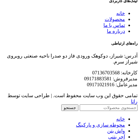
لینک‌های کاربردی
خانه
محصولات
تماس با ما
درباره ما
راه‌های ارتباطی
آدرس: شیراز، دوکوهک ورودی فاز دو صدرا ناحیه صنعتی روبروی
شیراز سرم.
کارخانه: 07136703568
مدیرفروش: 09171883581
مدیرعامل: 09171021916
تمامی حقوق این وب سایت محفوظ است. | طراحی سایت توسط
راتا
جستجو
خانه
محوطه سازی و پارکینگ
واش بتن
آجر بتنی