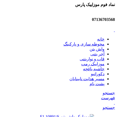
نماد فوم موزاییک پارس
07136703568
خانه
محوطه سازی و پارکینگ
واش بتن
آجر بتنی
قاب و نواربتنی
موزاییک رمپ
حاشیه باغچه
دکوراتیو
مسیر هدایت نابینایان
پشت بام
جستجو
فهرست
جستجو