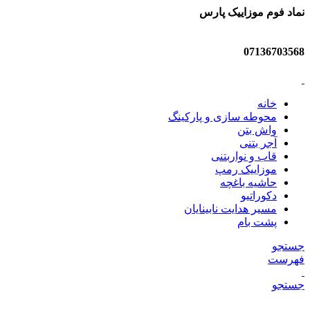
نماد فوم موزاییک پارس
07136703568
خانه
محوطه سازی و پارکینگ
واش بتن
آجر بتنی
قاب و نواربتنی
موزاییک رمپ
حاشیه باغچه
دکوراتیو
مسیر هدایت نابینایان
پشت بام
جستجو
فهرست
جستجو