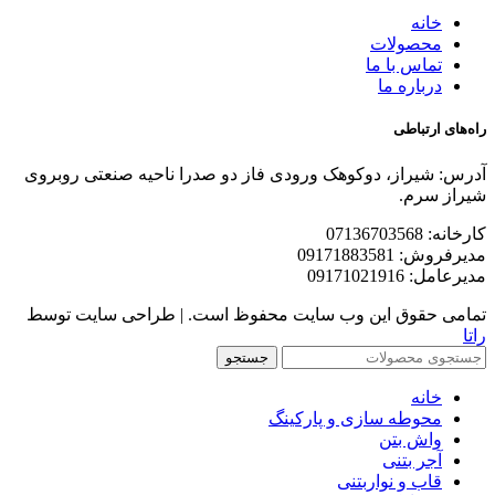
خانه
محصولات
تماس با ما
درباره ما
راه‌های ارتباطی
آدرس: شیراز، دوکوهک ورودی فاز دو صدرا ناحیه صنعتی روبروی
شیراز سرم.
کارخانه: 07136703568
مدیرفروش: 09171883581
مدیرعامل: 09171021916
تمامی حقوق این وب سایت محفوظ است. | طراحی سایت توسط
راتا
جستجو
خانه
محوطه سازی و پارکینگ
واش بتن
آجر بتنی
قاب و نواربتنی