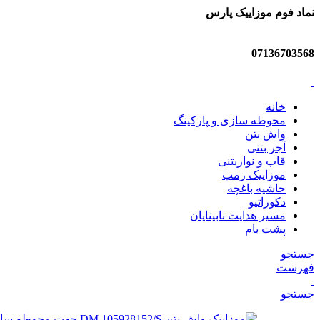
نماد فوم موزاییک پارس
07136703568
خانه
محوطه سازی و پارکینگ
واش بتن
آجر بتنی
قاب و نواربتنی
موزاییک رمپ
حاشیه باغچه
دکوراتیو
مسیر هدایت نابینایان
پشت بام
جستجو
فهرست
جستجو