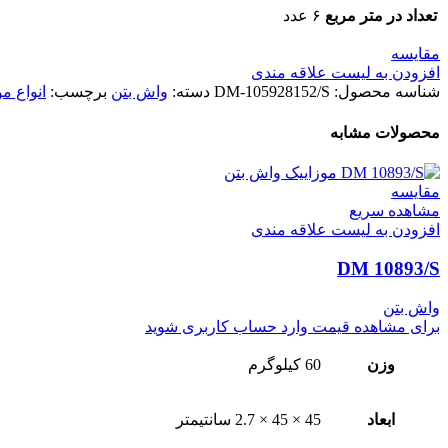
تعداد در متر مربع
۶ عدد
مقایسه
افزودن به لیست علاقه مندی
شناسه محصول:
DM-105928152/S
دسته:
واش بتن
برچسب:
انواع م
محصولات مشابه
مقایسه
مشاهده سریع
افزودن به لیست علاقه مندی
DM 10893/S
واش بتن
برای مشاهده قیمت وارد حساب کاربری شوید
وزن
60 کیلوگرم
ابعاد
45 × 45 × 2.7 سانتیمتر