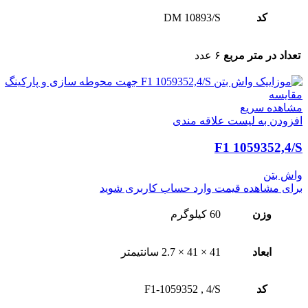
کد
DM 10893/S
تعداد در متر مربع
۶ عدد
مقایسه
مشاهده سریع
افزودن به لیست علاقه مندی
F1 1059352,4/S
واش بتن
برای مشاهده قیمت وارد حساب کاربری شوید
وزن
60 کیلوگرم
ابعاد
41 × 41 × 2.7 سانتیمتر
کد
4/S
,
F1-1059352