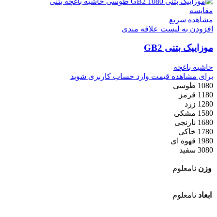
مقایسه
مشاهده سریع
افزودن به لیست علاقه مندی
موزاییک بتنی GB2
حاشیه باغچه
برای مشاهده قیمت وارد حساب کاربری شوید
1080 طوسی
1180 قرمز
1280 زرد
1580 مشکی
1680 نارنجی
1780 خاکی
1980 قهوه ای
3080 سفید
وزن
نامعلوم
ابعاد
نامعلوم