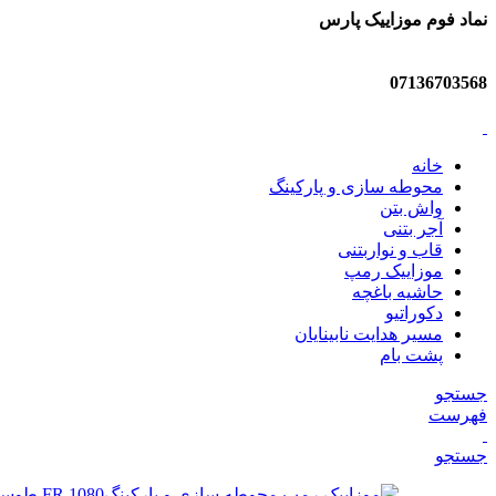
نماد فوم موزاییک پارس
07136703568
خانه
محوطه سازی و پارکینگ
واش بتن
آجر بتنی
قاب و نواربتنی
موزاییک رمپ
حاشیه باغچه
دکوراتیو
مسیر هدایت نابینایان
پشت بام
جستجو
فهرست
جستجو