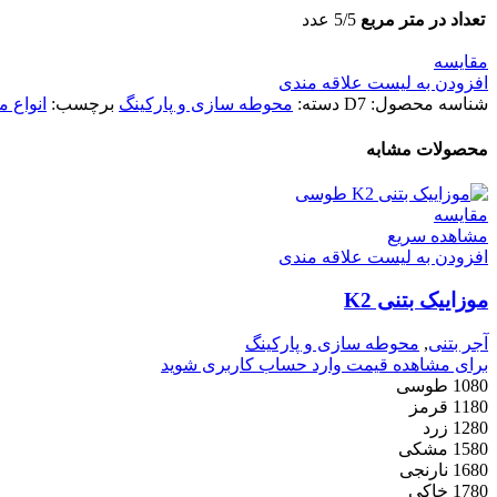
تعداد در متر مربع
5/5 عدد
مقایسه
افزودن به لیست علاقه مندی
شناسه محصول:
D7
دسته:
محوطه سازی و پارکینگ
برچسب:
انواع م
محصولات مشابه
مقایسه
مشاهده سریع
افزودن به لیست علاقه مندی
موزاییک بتنی K2
آجر بتنی
,
محوطه سازی و پارکینگ
برای مشاهده قیمت وارد حساب کاربری شوید
1080 طوسی
1180 قرمز
1280 زرد
1580 مشکی
1680 نارنجی
1780 خاکی