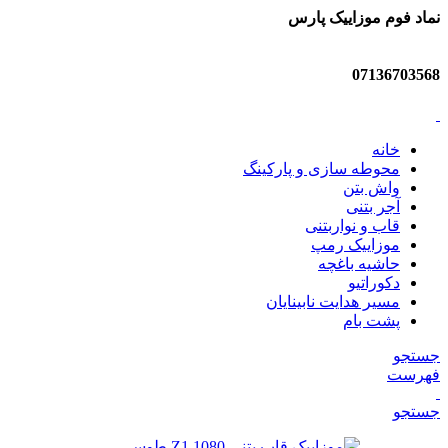
نماد فوم موزاییک پارس
07136703568
خانه
محوطه سازی و پارکینگ
واش بتن
آجر بتنی
قاب و نواربتنی
موزاییک رمپ
حاشیه باغچه
دکوراتیو
مسیر هدایت نابینایان
پشت بام
جستجو
فهرست
جستجو