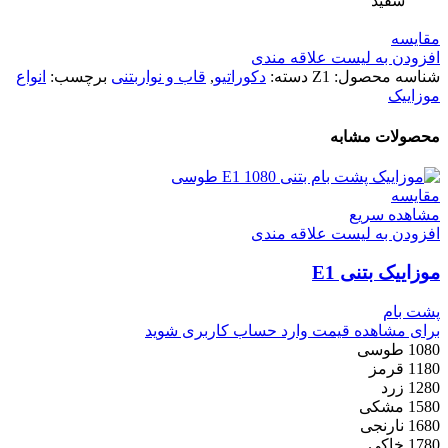
سفید
مقایسه
افزودن به لیست علاقه مندی
شناسه محصول:
Z1
دسته:
دکوراتیو
,
قاب و نواربتنی
برچسب:
انواع
موزاییک
محصولات مشابه
مقایسه
مشاهده سریع
افزودن به لیست علاقه مندی
موزاییک بتنی E1
پشت بام
برای مشاهده قیمت وارد حساب کاربری شوید
1080 طوسی
1180 قرمز
1280 زرد
1580 مشکی
1680 نارنجی
1780 خاکی