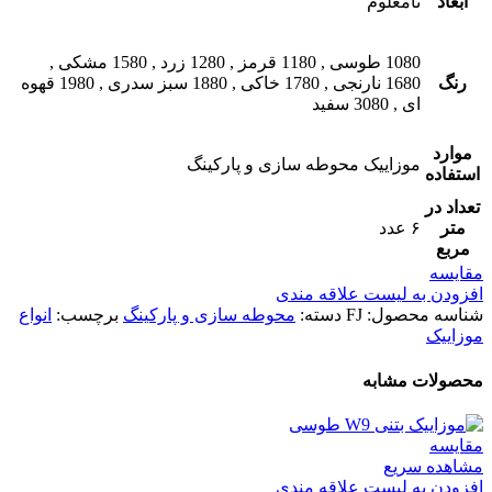
ابعاد
نامعلوم
1080 طوسی
,
1180 قرمز
,
1280 زرد
,
1580 مشکی
,
رنگ
1680 نارنجی
,
1780 خاکی
,
1880 سبز سدری
,
1980 قهوه
ای
,
3080 سفید
موارد
موزاییک محوطه سازی و پارکینگ
استفاده
تعداد در
متر
۶ عدد
مربع
مقایسه
افزودن به لیست علاقه مندی
شناسه محصول:
FJ
دسته:
محوطه سازی و پارکینگ
برچسب:
انواع
موزاییک
محصولات مشابه
مقایسه
مشاهده سریع
افزودن به لیست علاقه مندی