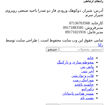
راه‌های ارتباطی
آدرس: شیراز، دوکوهک ورودی فاز دو صدرا ناحیه صنعتی روبروی
شیراز سرم.
کارخانه: 07136703568
مدیرفروش: 09171883581
مدیرعامل: 09171021916
تمامی حقوق این وب سایت محفوظ است. | طراحی سایت توسط
راتا
جستجو
خانه
محوطه سازی و پارکینگ
واش بتن
آجر بتنی
قاب و نواربتنی
موزاییک رمپ
حاشیه باغچه
دکوراتیو
مسیر هدایت نابینایان
پشت بام