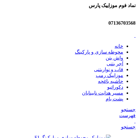
نماد فوم موزاییک پارس
07136703568
خانه
محوطه سازی و پارکینگ
واش بتن
آجر بتنی
قاب و نواربتنی
موزاییک رمپ
حاشیه باغچه
دکوراتیو
مسیر هدایت نابینایان
پشت بام
جستجو
فهرست
جستجو