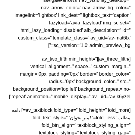
navigate-arrows’ nav_visibility_desktop=”
nav_arrow_color=” nav_arrow_bg_color=”
imagelink=’lightbox’ link_dest=” lightbox_text=’caption’
lazyload=’avia_lazyload’ img_scrset=”
html_lazy_loading=’disabled’ alb_description=” id=”
custom_class=” template_class=” av_uid=’av-mat6fx’
sc_version=’1.0′ admin_preview_bg=”]
[/av_three_fifth][av_two_fifth min_height=”
vertical_alignment=” space=” custom_margin=”
margin=’0px’ padding=’0px’ border=” border_color=”
radius=’0px’ background_color=” src=”
background_position=’top left’ background_repeat=’no-
repeat’ animation=” mobile_display=” av_uid=’av-k6yzel’]
[av_textblock fold_type=” fold_height=” fold_more=’ادامه
مطلب’ fold_less=’کمتر بخوان’ fold_text_style=”
fold_btn_align=” textblock_styling_align=”
textblock_styling=” textblock_styling_gap=”