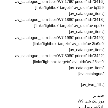
[av_catalogue_item title=’W7 1780′ price=” id=’3416′
link=’lightbox’ target=” av_uid=’av-tq159′]
[/av_catalogue_item]
[av_catalogue_item title=’W7 1880′ price=” id=’3418′
link=’lightbox’ target=” av_uid=’av-npc7x’]
[/av_catalogue_item]
[av_catalogue_item title=’W7 1980′ price=” id=’3420′
link=’lightbox’ target=” av_uid=’av-3ix9d9′]
[/av_catalogue_item]
[av_catalogue_item title=’W7 3080′ price=” id=’3422′
link=’lightbox’ target=” av_uid=’av-25sct9′]
[/av_catalogue_item]
[/av_catalogue]
[/av_two_fifth]
جدید تر
موزاییک بتنی W9
بازگشت به لیست