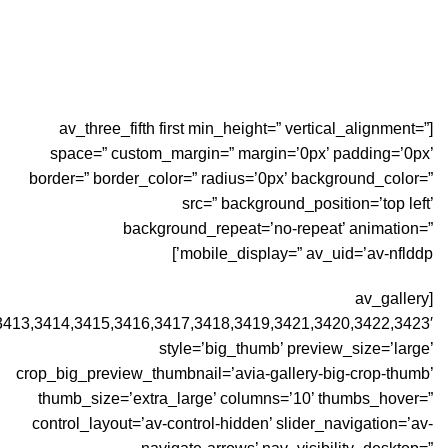
فهرست
Portfolio
[av_three_fifth first min_height=” vertical_alignment=”
space=” custom_margin=” margin=’0px’ padding=’0px’
border=” border_color=” radius=’0px’ background_color=”
src=” background_position=’top left’
background_repeat=’no-repeat’ animation=”
mobile_display=” av_uid=’av-nflddp’]
[av_gallery
3413,3414,3415,3416,3417,3418,3419,3421,3420,3422,3423′
style=’big_thumb’ preview_size=’large’
crop_big_preview_thumbnail=’avia-gallery-big-crop-thumb’
thumb_size=’extra_large’ columns=’10’ thumbs_hover=”
control_layout=’av-control-hidden’ slider_navigation=’av-