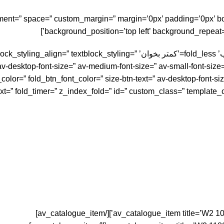
gnment=” space=” custom_margin=” margin=’0px’ padding=’0px’ bo
background_position=’top left’ background_repeat=
[av_textblock fold_type=” fold_height=” fold_more=’ادامه مطلب’ fold_less=’کمتر بخوا
v-desktop-font-size=” av-medium-font-size=” av-small-font-size=”
olor=” fold_btn_font_color=” size-btn-text=” av-desktop-font-siz
text=” fold_timer=” z_index_fold=” id=” custom_class=” template_