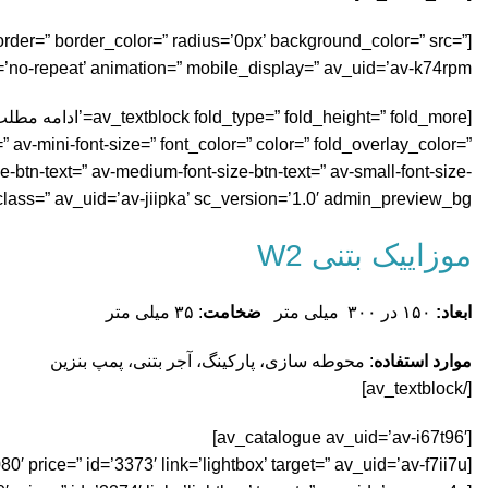
rder=” border_color=” radius=’0px’ background_color=” src=”
’no-repeat’ animation=” mobile_display=” av_uid=’av-k74rpm’]
 av-mini-font-size=” font_color=” color=” fold_overlay_color=”
e-btn-text=” av-medium-font-size-btn-text=” av-small-font-size-
class=” av_uid=’av-jiipka’ sc_version=’1.0′ admin_preview_bg=”]
موزاییک بتنی W2
ابعاد:
۱۵۰ در ۳۰۰ میلی متر
ضخامت
: ۳۵ میلی متر
موارد استفاده
:
محوطه سازی، پارکینگ
،
آجر بتنی
، پمپ بنزین
[/av_textblock]
[av_catalogue av_uid=’av-i67t96′]
[av_catalogue_item title=’W2 1080′ price=” id=’3373′ link=’lightbox’ target=” av_uid=’av-f7ii7u’][/av_catalogue_item]