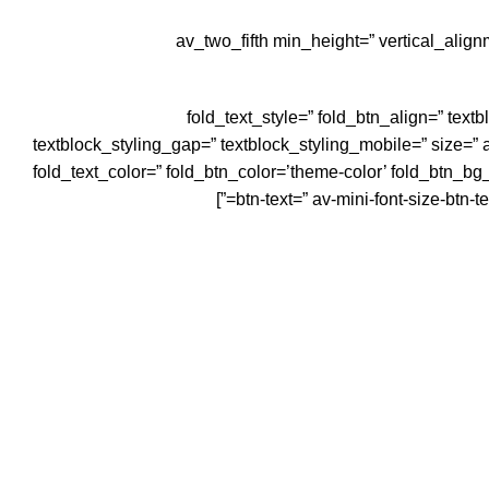
[av_two_fifth min_height=” vertical_ali
ن’ fold_text_style=” fold_btn_align=” textblock_styling_align=” textblock_styling=”
textblock_styling_gap=” textblock_styling_mobile=” size=” a
fold_text_color=” fold_btn_color=’theme-color’ fold_btn_bg_c
btn-text=” av-mini-font-size-btn-