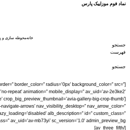
نماد فوم موزاییک پارس
خانه
محوطه سازی و پا
جستجو
فهرست
جستجو
Portfolio
order=” border_color=” radius=’0px’ background_color=” src=”
’no-repeat’ animation=” mobile_display=” av_uid=’av-2e3ke2′]
’ crop_big_preview_thumbnail=’avia-gallery-big-crop-thumb’
-navigate-arrows’ nav_visibility_desktop=” nav_arrow_color=”
lazy_loading=’disabled’ alb_description=” id=” custom_class=”
ss=” av_uid=’av-mb73yi’ sc_version=’1.0′ admin_preview_bg=”]
[/av_three_fifth]