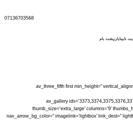
07136703568
ت نابینایان
پشت بام
[av_three_fifth first min_height=” vertical_a
[av_gallery ids=’3373,3374,3375,3376,33
thumb_size=’extra_large’ columns=’9′ thumbs_ho
nav_arrow_bg_color=” imagelink=’lightbox’ link_dest=” light