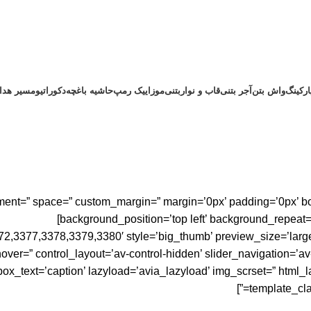
رکینگ
واش بتن
آجر بتنی
قاب و نواربتنی
موزاییک رمپ
حاشیه باغچه
دکوراتیو
مسیر هدای
lignment=” space=” custom_margin=” margin=’0px’ padding=’0px’ b
background_position=’top left’ background_repeat=
72,3377,3378,3379,3380′ style=’big_thumb’ preview_size=’large
ver=” control_layout=’av-control-hidden’ slider_navigation=’av
box_text=’caption’ lazyload=’avia_lazyload’ img_scrset=” html_
template_cla