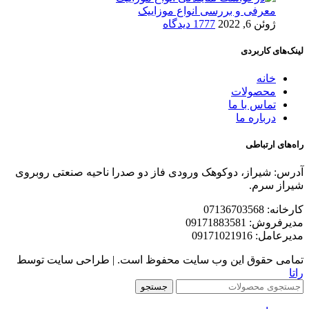
معرفی و بررسی انواع موزاییک
ژوئن 6, 2022
1777 دیدگاه
لینک‌های کاربردی
خانه
محصولات
تماس با ما
درباره ما
راه‌های ارتباطی
آدرس: شیراز، دوکوهک ورودی فاز دو صدرا ناحیه صنعتی روبروی
شیراز سرم.
کارخانه: 07136703568
مدیرفروش: 09171883581
مدیرعامل: 09171021916
تمامی حقوق این وب سایت محفوظ است. | طراحی سایت توسط
راتا
جستجو