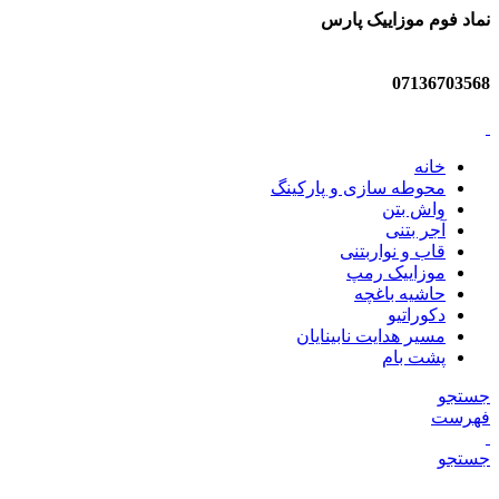
نماد فوم موزاییک پارس
07136703568
خانه
محوطه سازی و پارکینگ
واش بتن
آجر بتنی
قاب و نواربتنی
موزاییک رمپ
حاشیه باغچه
دکوراتیو
مسیر هدایت نابینایان
پشت بام
جستجو
فهرست
جستجو