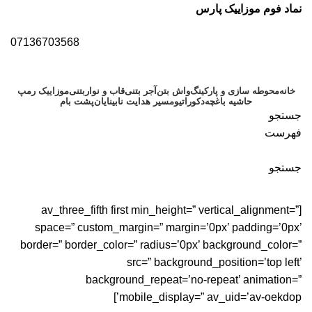
نماد فوم موزاییک پارس
07136703568
خانه
محوطه سازی و پارکینگ
واش بتن
آجر بتنی
قاب و نواربتنی
موزاییک رمپ
حاشیه باغچه
دکوراتیو
مسیر هدایت نابینایان
پشت بام
جستجو
فهرست
جستجو
Portfolio
[av_three_fifth first min_height=” vertical_alignment=”
space=” custom_margin=” margin=’0px’ padding=’0px’
border=” border_color=” radius=’0px’ background_color=”
src=” background_position=’top left’
background_repeat=’no-repeat’ animation=”
mobile_display=” av_uid=’av-oekdop’]