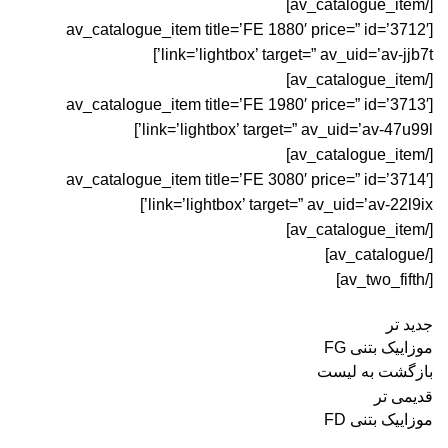
[/av_catalogue_item]
[av_catalogue_item title=’FE 1880′ price=” id=’3712′
link=’lightbox’ target=” av_uid=’av-jjb7t’]
[/av_catalogue_item]
[av_catalogue_item title=’FE 1980′ price=” id=’3713′
link=’lightbox’ target=” av_uid=’av-47u99l’]
[/av_catalogue_item]
[av_catalogue_item title=’FE 3080′ price=” id=’3714′
link=’lightbox’ target=” av_uid=’av-22l9ix’]
[/av_catalogue_item]
[/av_catalogue]
[/av_two_fifth]
جدید تر
موزاییک بتنی FG
بازگشت به لیست
قدیمی تر
موزاییک بتنی FD