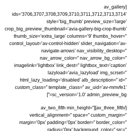
[av_gallery
ids=’3706,3707,3708,3709,3710,3711,3712,3713,3714′
style=’big_thumb’ preview_size=’large’
crop_big_preview_thumbnail=’avia-gallery-big-crop-thumb’
thumb_size=’extra_large’ columns=’9′ thumbs_hover=”
control_layout=’av-control-hidden’ slider_navigation=’av-
navigate-arrows’ nav_visibility_desktop=”
nav_arrow_color=” nav_arrow_bg_color=”
imagelink=’lightbox’ link_dest=” lightbox_text=’caption’
lazyload=’avia_lazyload’ img_scrset=”
html_lazy_loading=’disabled’ alb_description=” id=”
custom_class=” template_class=” av_uid=’av-mmvfe1′
sc_version=’1.0′ admin_preview_bg=”]
[/av_three_fifth][av_two_fifth min_height=”
vertical_alignment=” space=” custom_margin=”
margin=’0px’ padding=’0px’ border=” border_color=”
radius=’0px’ background_color=” src=”