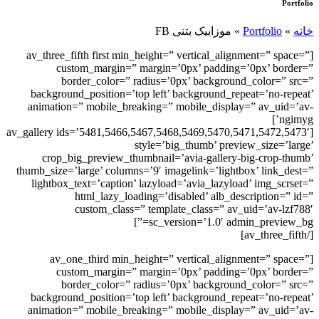
Portfolio
خانه
»
Portfolio
»
موزاییک بتنی FB
[av_three_fifth first min_height=” vertical_alignment=” space=”
custom_margin=” margin=’0px’ padding=’0px’ border=”
border_color=” radius=’0px’ background_color=” src=”
background_position=’top left’ background_repeat=’no-repeat’
animation=” mobile_breaking=” mobile_display=” av_uid=’av-
ngimyg’]
[av_gallery ids=’5481,5466,5467,5468,5469,5470,5471,5472,5473′
style=’big_thumb’ preview_size=’large’
crop_big_preview_thumbnail=’avia-gallery-big-crop-thumb’
thumb_size=’large’ columns=’9′ imagelink=’lightbox’ link_dest=”
lightbox_text=’caption’ lazyload=’avia_lazyload’ img_scrset=”
html_lazy_loading=’disabled’ alb_description=” id=”
custom_class=” template_class=” av_uid=’av-lzf788′
sc_version=’1.0′ admin_preview_bg=”]
[/av_three_fifth]
[av_one_third min_height=” vertical_alignment=” space=”
custom_margin=” margin=’0px’ padding=’0px’ border=”
border_color=” radius=’0px’ background_color=” src=”
background_position=’top left’ background_repeat=’no-repeat’
animation=” mobile_breaking=” mobile_display=” av_uid=’av-