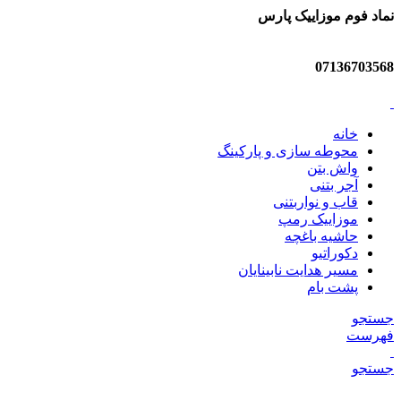
نماد فوم موزاییک پارس
07136703568
خانه
محوطه سازی و پارکینگ
واش بتن
آجر بتنی
قاب و نواربتنی
موزاییک رمپ
حاشیه باغچه
دکوراتیو
مسیر هدایت نابینایان
پشت بام
جستجو
فهرست
جستجو