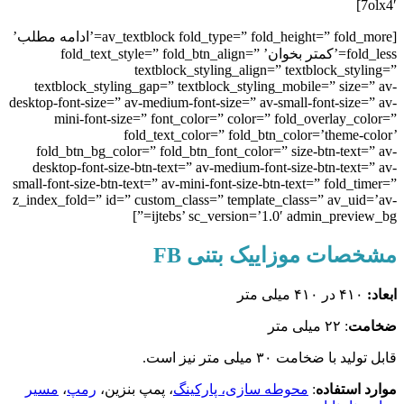
7olx4′]
[av_textblock fold_type=” fold_height=” fold_more=’ادامه مطلب’
fold_less=’کمتر بخوان’ fold_text_style=” fold_btn_align=”
textblock_styling_align=” textblock_styling=”
textblock_styling_gap=” textblock_styling_mobile=” size=” av-
desktop-font-size=” av-medium-font-size=” av-small-font-size=” av-
mini-font-size=” font_color=” color=” fold_overlay_color=”
fold_text_color=” fold_btn_color=’theme-color’
fold_btn_bg_color=” fold_btn_font_color=” size-btn-text=” av-
desktop-font-size-btn-text=” av-medium-font-size-btn-text=” av-
small-font-size-btn-text=” av-mini-font-size-btn-text=” fold_timer=”
z_index_fold=” id=” custom_class=” template_class=” av_uid=’av-
ijtebs’ sc_version=’1.0′ admin_preview_bg=”]
مشخصات موزاییک بتنی FB
ابعاد:
۴۱۰ در ۴۱۰ میلی متر
ضخامت
: ۲۲ میلی متر
قابل تولید با ضخامت ۳۰ میلی متر نیز است.
موارد استفاده
:
محوطه سازی، پارکینگ
، پمپ بنزین،
رمپ
،
مسیر