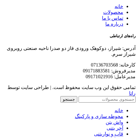
خانه
محصولات
تماس با ما
درباره ما
راه‌های ارتباطی
آدرس: شیراز، دوکوهک ورودی فاز دو صدرا ناحیه صنعتی روبروی
شیراز سرم.
کارخانه: 07136703568
مدیرفروش: 09171883581
مدیرعامل: 09171021916
تمامی حقوق این وب سایت محفوظ است. | طراحی سایت توسط
راتا
جستجو
خانه
محوطه سازی و پارکینگ
واش بتن
آجر بتنی
قاب و نواربتنی