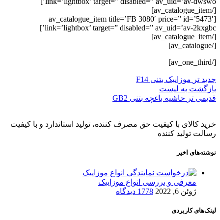
link=’lightbox’ target=” disabled=” av_uid=’av-dwswo’]
[/av_catalogue_item]
[av_catalogue_item title=’FB 3080′ price=” id=’5473′
link=’lightbox’ target=” disabled=” av_uid=’av-2kxgbc’]
[/av_catalogue_item]
[/av_catalogue]
[/av_one_third]
جدید تر
موزاییک بتنی F14
بازگشت به لیست
قدیمی تر
حاشیه باغچه بتنی GB2
خرید کالای با کیفیت حق مصرف کننده، تولید استاندارد و با کیفیت
رسالت تولید کننده
نوشته‌های اخیر
معرفی و بررسی انواع موزاییک
ژوئن 6, 2022
1778 دیدگاه
لینک‌های کاربردی