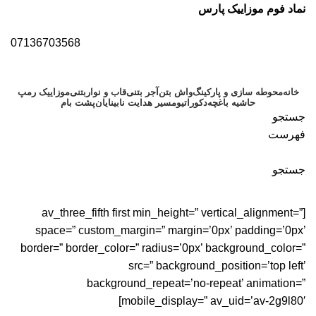
نماد فوم موزاییک پارس
07136703568
خانه
محوطه سازی و پارکینگ
واش بتن
آجر بتنی
قاب و نواربتنی
موزاییک رمپ
حاشیه باغچه
دکوراتیو
مسیر هدایت نابینایان
پشت بام
جستجو
فهرست
جستجو
Portfolio
[av_three_fifth first min_height=” vertical_alignment=”
space=” custom_margin=” margin=’0px’ padding=’0px’
border=” border_color=” radius=’0px’ background_color=”
src=” background_position=’top left’
background_repeat=’no-repeat’ animation=”
mobile_display=” av_uid=’av-2g9l80′]