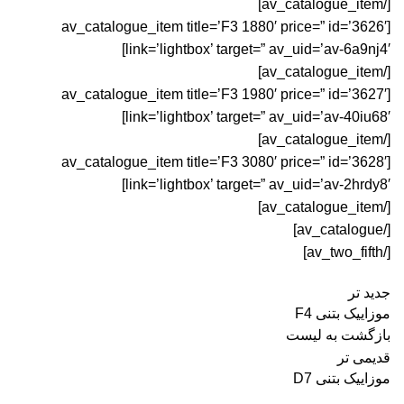
[/av_catalogue_item]
[av_catalogue_item title=’F3 1880′ price=” id=’3626′
link=’lightbox’ target=” av_uid=’av-6a9nj4′]
[/av_catalogue_item]
[av_catalogue_item title=’F3 1980′ price=” id=’3627′
link=’lightbox’ target=” av_uid=’av-40iu68′]
[/av_catalogue_item]
[av_catalogue_item title=’F3 3080′ price=” id=’3628′
link=’lightbox’ target=” av_uid=’av-2hrdy8′]
[/av_catalogue_item]
[/av_catalogue]
[/av_two_fifth]
جدید تر
موزاییک بتنی F4
بازگشت به لیست
قدیمی تر
موزاییک بتنی D7