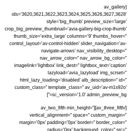
[av_gallery
ids=’3620,3621,3622,3623,3624,3625,3626,3627,3628′
style=’big_thumb’ preview_size=’large’
crop_big_preview_thumbnail=’avia-gallery-big-crop-thumb’
thumb_size=’extra_large’ columns=’9′ thumbs_hover=”
control_layout=’av-control-hidden’ slider_navigation=’av-
navigate-arrows’ nav_visibility_desktop=”
nav_arrow_color=” nav_arrow_bg_color=”
imagelink=’lightbox’ link_dest=” lightbox_text=’caption’
lazyload=’avia_lazyload’ img_scrset=”
html_lazy_loading=’disabled’ alb_description=” id=”
custom_class=” template_class=” av_uid=’av-m1s92o’
sc_version=’1.0′ admin_preview_bg=”]
[/av_three_fifth][av_two_fifth min_height=”
vertical_alignment=” space=” custom_margin=”
margin=’0px’ padding=’0px’ border=” border_color=”
radius=’0px’ background_color=” src=”