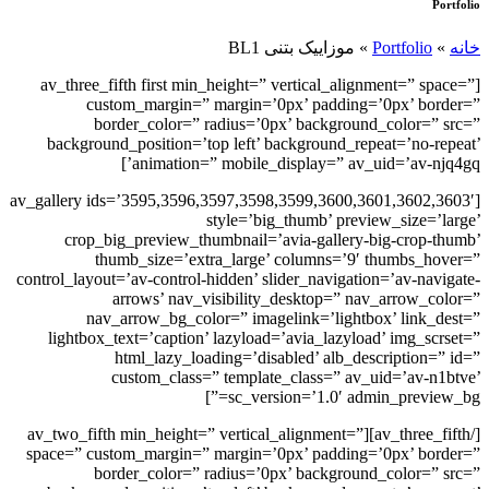
Portfolio
خانه
»
Portfolio
»
موزاییک بتنی BL1
[av_three_fifth first min_height=” vertical_alignment=” space=”
custom_margin=” margin=’0px’ padding=’0px’ border=”
border_color=” radius=’0px’ background_color=” src=”
background_position=’top left’ background_repeat=’no-repeat’
animation=” mobile_display=” av_uid=’av-njq4gq’]
[av_gallery ids=’3595,3596,3597,3598,3599,3600,3601,3602,3603′
style=’big_thumb’ preview_size=’large’
crop_big_preview_thumbnail=’avia-gallery-big-crop-thumb’
thumb_size=’extra_large’ columns=’9′ thumbs_hover=”
control_layout=’av-control-hidden’ slider_navigation=’av-navigate-
arrows’ nav_visibility_desktop=” nav_arrow_color=”
nav_arrow_bg_color=” imagelink=’lightbox’ link_dest=”
lightbox_text=’caption’ lazyload=’avia_lazyload’ img_scrset=”
html_lazy_loading=’disabled’ alb_description=” id=”
custom_class=” template_class=” av_uid=’av-n1btve’
sc_version=’1.0′ admin_preview_bg=”]
[/av_three_fifth][av_two_fifth min_height=” vertical_alignment=”
space=” custom_margin=” margin=’0px’ padding=’0px’ border=”
border_color=” radius=’0px’ background_color=” src=”