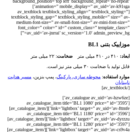
background_position=’top left’ background_repeat=’no-repeat’
animation=” mobile_display=” av_uid=’av-k91sga’]
[av_textblock textblock_styling_align=” textblock_styling=”
textblock_styling_gap=” textblock_styling_mobile=” size=” av-
medium-font-size=” av-small-font-size=” av-mini-font-size=”
font_color=” color=” id=” custom_class=” template_class=”
av_uid=’av-jnrrai’ sc_version=’1.0′ admin_preview_bg=”]
موزاییک بتنی BL1
ابعاد:
۴۱۰ در ۴۱۰ میلی متر
ضخامت
: ۲۲ میلی متر
قابل تولید با ضخامت ۳۰ میلی متر نیز است.
موارد استفاده
:
محوطه سازی، پارکینگ
، پمپ بنزین،
مسیر هدایت
نابینایان
[/av_textblock]
[av_catalogue av_uid=’av-hzw6ze’]
[av_catalogue_item title=’BL1 1080′ price=” id=’3595′
link=’lightbox’ target=” av_uid=’av-fttmfe’][/av_catalogue_item]
[av_catalogue_item title=’BL1 1180′ price=” id=’3596′
link=’lightbox’ target=” av_uid=’av-dyrzzu’][/av_catalogue_item]
[av_catalogue_item title=’BL1 1280′ price=” id=’3597′
link=’lightbox’ target=” av_uid=’av-cs9v4a’][/av_catalogue_item]