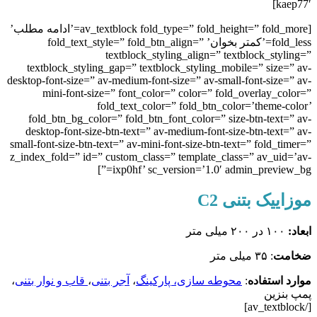
kaep77′]
[av_textblock fold_type=” fold_height=” fold_more=’ادامه مطلب’
fold_less=’کمتر بخوان’ fold_text_style=” fold_btn_align=”
textblock_styling_align=” textblock_styling=”
textblock_styling_gap=” textblock_styling_mobile=” size=” av-
desktop-font-size=” av-medium-font-size=” av-small-font-size=” av-
mini-font-size=” font_color=” color=” fold_overlay_color=”
fold_text_color=” fold_btn_color=’theme-color’
fold_btn_bg_color=” fold_btn_font_color=” size-btn-text=” av-
desktop-font-size-btn-text=” av-medium-font-size-btn-text=” av-
small-font-size-btn-text=” av-mini-font-size-btn-text=” fold_timer=”
z_index_fold=” id=” custom_class=” template_class=” av_uid=’av-
ixp0hf’ sc_version=’1.0′ admin_preview_bg=”]
موزاییک بتنی C2
ابعاد:
۱۰۰ در ۲۰۰ میلی متر
ضخامت
: ۳۵ میلی متر
موارد استفاده
:
محوطه سازی، پارکینگ
،
آجر بتنی
،
قاب و نوار بتنی
،
پمپ بنزین
[/av_textblock]