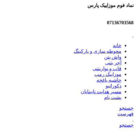
نماد فوم موزاییک پارس
07136703568
خانه
محوطه سازی و پارکینگ
واش بتن
آجر بتنی
قاب و نواربتنی
موزاییک رمپ
حاشیه باغچه
دکوراتیو
مسیر هدایت نابینایان
پشت بام
جستجو
فهرست
جستجو