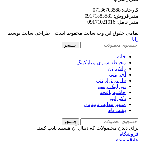
کارخانه: 07136703568
مدیرفروش: 09171883581
مدیرعامل: 09171021916
تمامی حقوق این وب سایت محفوظ است. | طراحی سایت توسط
راتا
جستجو
خانه
محوطه سازی و پارکینگ
واش بتن
آجر بتنی
قاب و نواربتنی
موزاییک رمپ
حاشیه باغچه
دکوراتیو
مسیر هدایت نابینایان
پشت بام
جستجو
برای دیدن محصولات که دنبال آن هستید تایپ کنید.
فروشگاه
علاقه مندی