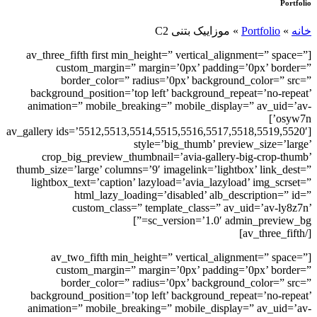
Portfolio
خانه
»
Portfolio
»
موزاییک بتنی C2
[av_three_fifth first min_height=” vertical_alignment=” space=”
custom_margin=” margin=’0px’ padding=’0px’ border=”
border_color=” radius=’0px’ background_color=” src=”
background_position=’top left’ background_repeat=’no-repeat’
animation=” mobile_breaking=” mobile_display=” av_uid=’av-
osyw7n’]
[av_gallery ids=’5512,5513,5514,5515,5516,5517,5518,5519,5520′
style=’big_thumb’ preview_size=’large’
crop_big_preview_thumbnail=’avia-gallery-big-crop-thumb’
thumb_size=’large’ columns=’9′ imagelink=’lightbox’ link_dest=”
lightbox_text=’caption’ lazyload=’avia_lazyload’ img_scrset=”
html_lazy_loading=’disabled’ alb_description=” id=”
custom_class=” template_class=” av_uid=’av-ly8z7n’
sc_version=’1.0′ admin_preview_bg=”]
[/av_three_fifth]
[av_two_fifth min_height=” vertical_alignment=” space=”
custom_margin=” margin=’0px’ padding=’0px’ border=”
border_color=” radius=’0px’ background_color=” src=”
background_position=’top left’ background_repeat=’no-repeat’
animation=” mobile_breaking=” mobile_display=” av_uid=’av-