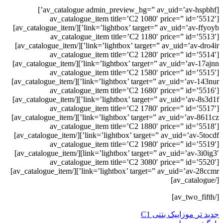
[av_catalogue admin_preview_bg=” av_uid=’av-hspbhf’]
[av_catalogue_item title=’C2 1080′ price=” id=’5512′
link=’lightbox’ target=” av_uid=’av-ffyoyb’][/av_catalogue_item]
[av_catalogue_item title=’C2 1180′ price=” id=’5513′
link=’lightbox’ target=” av_uid=’av-dro4ir’][/av_catalogue_item]
[av_catalogue_item title=’C2 1280′ price=” id=’5514′
link=’lightbox’ target=” av_uid=’av-17ajnn’][/av_catalogue_item]
[av_catalogue_item title=’C2 1580′ price=” id=’5515′
link=’lightbox’ target=” av_uid=’av-143nur’][/av_catalogue_item]
[av_catalogue_item title=’C2 1680′ price=” id=’5516′
link=’lightbox’ target=” av_uid=’av-8s3d1f’][/av_catalogue_item]
[av_catalogue_item title=’C2 1780′ price=” id=’5517′
link=’lightbox’ target=” av_uid=’av-8611cz’][/av_catalogue_item]
[av_catalogue_item title=’C2 1880′ price=” id=’5518′
link=’lightbox’ target=” av_uid=’av-5tocdf’][/av_catalogue_item]
[av_catalogue_item title=’C2 1980′ price=” id=’5519′
link=’lightbox’ target=” av_uid=’av-3i0ig3′][/av_catalogue_item]
[av_catalogue_item title=’C2 3080′ price=” id=’5520′
link=’lightbox’ target=” av_uid=’av-28ccmr’][/av_catalogue_item]
[/av_catalogue]
[/av_two_fifth]
جدید تر
موزاییک بتنی C1