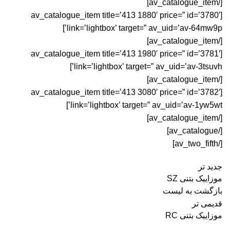
[/av_catalogue_item]
[av_catalogue_item title=’413 1880′ price=” id=’3780′
link=’lightbox’ target=” av_uid=’av-64mw9p’]
[/av_catalogue_item]
[av_catalogue_item title=’413 1980′ price=” id=’3781′
link=’lightbox’ target=” av_uid=’av-3tsuvh’]
[/av_catalogue_item]
[av_catalogue_item title=’413 3080′ price=” id=’3782′
link=’lightbox’ target=” av_uid=’av-1yw5wt’]
[/av_catalogue_item]
[/av_catalogue]
[/av_two_fifth]
جدید تر
موزاییک بتنی SZ
بازگشت به لیست
قدیمی تر
موزاییک بتنی RC