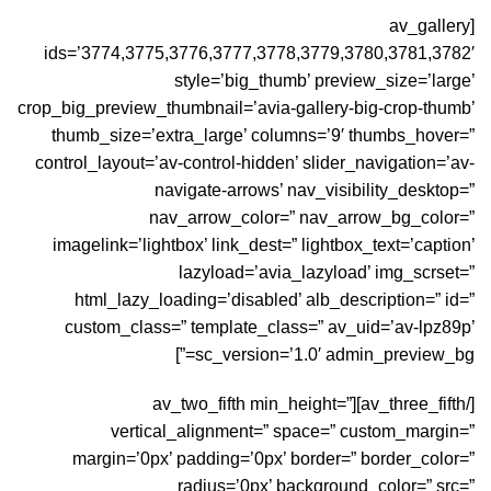
[av_gallery
ids=’3774,3775,3776,3777,3778,3779,3780,3781,3782′
style=’big_thumb’ preview_size=’large’
crop_big_preview_thumbnail=’avia-gallery-big-crop-thumb’
thumb_size=’extra_large’ columns=’9′ thumbs_hover=”
control_layout=’av-control-hidden’ slider_navigation=’av-
navigate-arrows’ nav_visibility_desktop=”
nav_arrow_color=” nav_arrow_bg_color=”
imagelink=’lightbox’ link_dest=” lightbox_text=’caption’
lazyload=’avia_lazyload’ img_scrset=”
html_lazy_loading=’disabled’ alb_description=” id=”
custom_class=” template_class=” av_uid=’av-lpz89p’
sc_version=’1.0′ admin_preview_bg=”]
[/av_three_fifth][av_two_fifth min_height=”
vertical_alignment=” space=” custom_margin=”
margin=’0px’ padding=’0px’ border=” border_color=”
radius=’0px’ background_color=” src=”