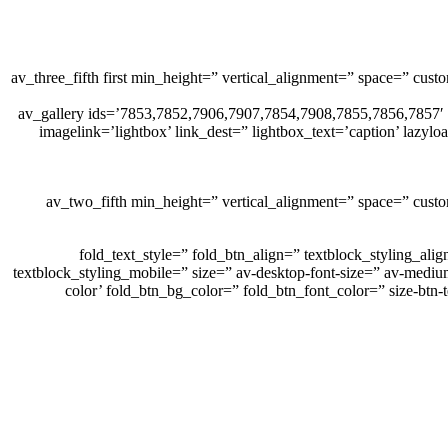
[av_three_fifth first min_height=” vertical_alignment=” space=” c
[av_gallery ids=’7853,7852,7906,7907,7854,7908,7855,7856,7857′ 
imagelink=’lightbox’ link_dest=” lightbox_text=’caption’ lazyl
[av_two_fifth min_height=” vertical_alignment=” space=” cus
fold_text_style=” fold_btn_align=” textblock_styling_align=” textblock_styling=” textblock_styling_ga=”
textblock_styling_mobile=” size=” av-desktop-font-size=” av-medium
color’ fold_btn_bg_color=” fold_btn_font_color=” size-btn-t