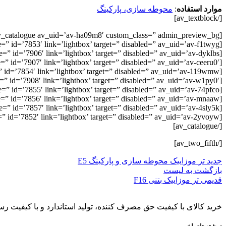
موارد استفاده
:
محوطه سازی، پارکینگ
[/av_textblock]
[av_catalogue av_uid=’av-ha09m8′ custom_class=” admin_preview_bg=”]
[av_catalogue_item title=’411- 1080′ price=” id=’7853′ link=’lightbox’ target=” disabled=” av_uid=’av-f1twyg’][/av_catalogue_item]
[av_catalogue_item title=’411- 1180′ price=” id=’7906′ link=’lightbox’ target=” disabled=” av_uid=’av-dyklbs’][/av_catalogue_item]
[av_catalogue_item title=’411- 1280′ price=” id=’7907′ link=’lightbox’ target=” disabled=” av_uid=’av-ceeru0′][/av_catalogue_item]
[av_catalogue_item title=’411- 1580′ price=” id=’7854′ link=’lightbox’ target=” disabled=” av_uid=’av-119wmw’][/av_catalogue_item]
[av_catalogue_item title=’411- 1680′ price=” id=’7908′ link=’lightbox’ target=” disabled=” av_uid=’av-w1py0′][/av_catalogue_item]
[av_catalogue_item title=’411- 1780′ price=” id=’7855′ link=’lightbox’ target=” disabled=” av_uid=’av-74pfco’][/av_catalogue_item]
[av_catalogue_item title=’411- 1880′ price=” id=’7856′ link=’lightbox’ target=” disabled=” av_uid=’av-mnaaw’][/av_catalogue_item]
[av_catalogue_item title=’411- 1980′ price=” id=’7857′ link=’lightbox’ target=” disabled=” av_uid=’av-4sly5k’][/av_catalogue_item]
[av_catalogue_item title=’411-3080′ price=” id=’7852′ link=’lightbox’ target=” disabled=” av_uid=’av-2yvoyw’][/av_catalogue_item]
[/av_catalogue]
[/av_two_fifth]
جدید تر
موزاییک محوطه سازی و پارکینگ E5
بازگشت به لیست
قدیمی تر
موزاییک بتنی F16
خرید کالای با کیفیت حق مصرف کننده، تولید استاندارد و با کیفیت رسا