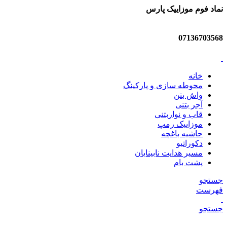
نماد فوم موزاییک پارس
07136703568
خانه
محوطه سازی و پارکینگ
واش بتن
آجر بتنی
قاب و نواربتنی
موزاییک رمپ
حاشیه باغچه
دکوراتیو
مسیر هدایت نابینایان
پشت بام
جستجو
فهرست
جستجو