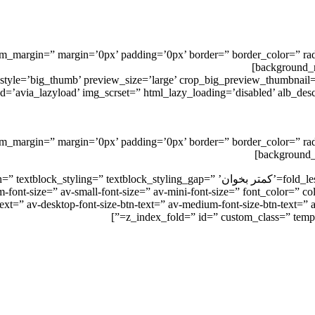
ustom_margin=” margin=’0px’ padding=’0px’ border=” border_color=” ra
background_r
style=’big_thumb’ preview_size=’large’ crop_big_preview_thumbnail=’
oad=’avia_lazyload’ img_scrset=” html_lazy_loading=’disabled’ alb_de
tom_margin=” margin=’0px’ padding=’0px’ border=” border_color=” rad
background_r
[av_textblock fold_type=” fold_height=” fold_more=’ادامه مطلب’ fold_less=’کمتر بخوان’ p
-font-size=” av-small-font-size=” av-mini-font-size=” font_color=” c
ext=” av-desktop-font-size-btn-text=” av-medium-font-size-btn-text=” av
z_index_fold=” id=” custom_class=” templ