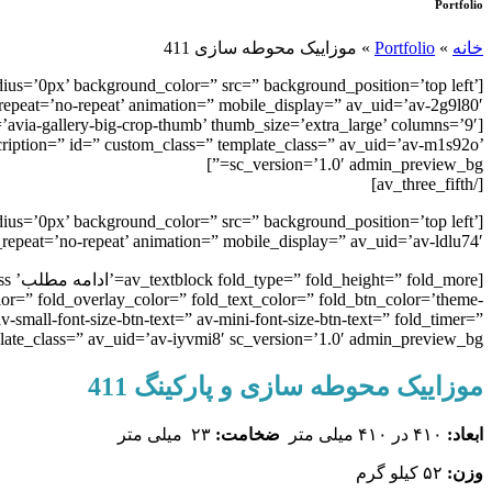
Portfolio
خانه
»
Portfolio
»
موزاییک محوطه سازی 411
dius=’0px’ background_color=” src=” background_position=’top left’
epeat=’no-repeat’ animation=” mobile_display=” av_uid=’av-2g9l80′]
avia-gallery-big-crop-thumb’ thumb_size=’extra_large’ columns=’9′
scription=” id=” custom_class=” template_class=” av_uid=’av-m1s92o’
sc_version=’1.0′ admin_preview_bg=”]
[/av_three_fifth]
ius=’0px’ background_color=” src=” background_position=’top left’
epeat=’no-repeat’ animation=” mobile_display=” av_uid=’av-ldlu74′]
olor=” fold_overlay_color=” fold_text_color=” fold_btn_color=’theme-
-small-font-size-btn-text=” av-mini-font-size-btn-text=” fold_timer=”
ate_class=” av_uid=’av-iyvmi8′ sc_version=’1.0′ admin_preview_bg=”]
موزاییک محوطه سازی و پارکینگ 411
ابعاد:
۴۱۰ در ۴۱۰ میلی متر
ضخامت:
۲۳ میلی متر
وزن:
۵۲ کیلو گرم