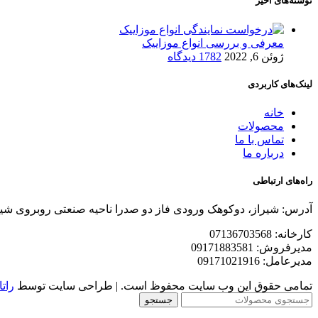
نوشته‌های اخیر
معرفی و بررسی انواع موزاییک
ژوئن 6, 2022
1782 دیدگاه
لینک‌های کاربردی
خانه
محصولات
تماس با ما
درباره ما
راه‌های ارتباطی
آدرس: شیراز، دوکوهک ورودی فاز دو صدرا ناحیه صنعتی روبروی شی
کارخانه: 07136703568
مدیرفروش: 09171883581
مدیرعامل: 09171021916
تمامی حقوق این وب سایت محفوظ است. | طراحی سایت توسط
راتا
جستجو