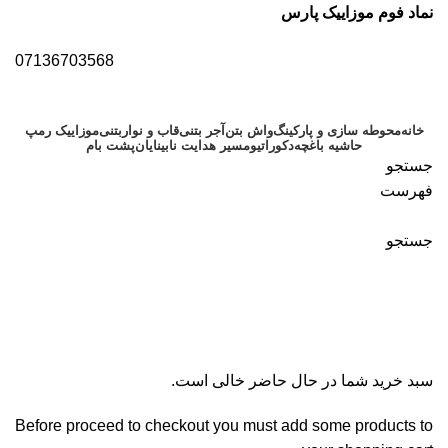
نماد فوم موزاییک پارس
07136703568
خانه
محوطه سازی و پارکینگ
واش بتن
آجر بتنی
قاب و نواربتنی
موزاییک رمپ
حاشیه باغچه
دکوراتیو
مسیر هدایت نابینایان
پشت بام
جستجو
فهرست
جستجو
سبدخرید
تسویه حساب
تکمیل سفارش
سبد خرید شما در حال حاضر خالی است.
Before proceed to checkout you must add some products to