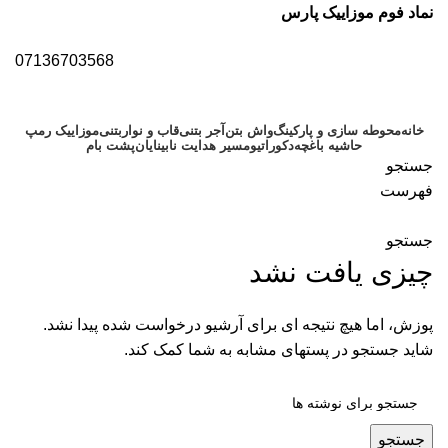
نماد فوم موزاییک پارس
07136703568
خانه
محوطه سازی و پارکینگ
واش بتن
آجر بتنی
قاب و نواربتنی
موزاییک رمپ
حاشیه باغچه
دکوراتیو
مسیر هدایت نابینایان
پشت بام
جستجو
فهرست
جستجو
چیزی یافت نشد
پوزش، اما هیچ نتیجه ای برای آرشیو درخواست شده پیدا نشد.
شاید جستجو در پستهای مشابه به شما کمک کند.
جستجو