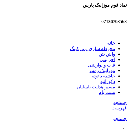
نماد فوم موزاییک پارس
07136703568
خانه
محوطه سازی و پارکینگ
واش بتن
آجر بتنی
قاب و نواربتنی
موزاییک رمپ
حاشیه باغچه
دکوراتیو
مسیر هدایت نابینایان
پشت بام
جستجو
فهرست
جستجو