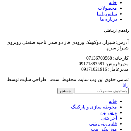
خانه
محصولات
تماس با ما
درباره ما
راه‌های ارتباطی
آدرس: شیراز، دوکوهک ورودی فاز دو صدرا ناحیه صنعتی روبروی
شیراز سرم.
کارخانه: 07136703568
مدیرفروش: 09171883581
مدیرعامل: 09171021916
تمامی حقوق این وب سایت محفوظ است. | طراحی سایت توسط
راتا
جستجو
خانه
محوطه سازی و پارکینگ
واش بتن
آجر بتنی
قاب و نواربتنی
موزاییک رمپ