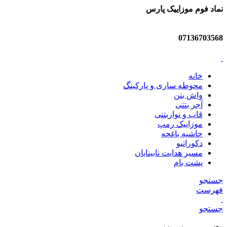
نماد فوم موزاییک پارس
07136703568
خانه
محوطه سازی و پارکینگ
واش بتن
آجر بتنی
قاب و نواربتنی
موزاییک رمپ
حاشیه باغچه
دکوراتیو
مسیر هدایت نابینایان
پشت بام
جستجو
فهرست
جستجو