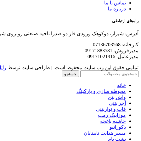
تماس با ما
درباره ما
راه‌های ارتباطی
آدرس: شیراز، دوکوهک ورودی فاز دو صدرا ناحیه صنعتی روبروی شی
کارخانه: 07136703568
مدیرفروش: 09171883581
مدیرعامل: 09171021916
تمامی حقوق این وب سایت محفوظ است. | طراحی سایت توسط
راتا
جستجو
خانه
محوطه سازی و پارکینگ
واش بتن
آجر بتنی
قاب و نواربتنی
موزاییک رمپ
حاشیه باغچه
دکوراتیو
مسیر هدایت نابینایان
پشت بام