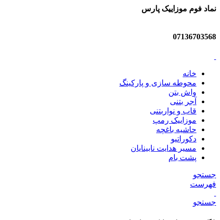
نماد فوم موزاییک پارس
07136703568
خانه
محوطه سازی و پارکینگ
واش بتن
آجر بتنی
قاب و نواربتنی
موزاییک رمپ
حاشیه باغچه
دکوراتیو
مسیر هدایت نابینایان
پشت بام
جستجو
فهرست
جستجو