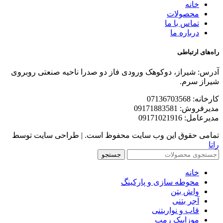
خانه
محصولات
تماس با ما
درباره ما
راه‌های ارتباطی
آدرس: شیراز، دوکوهک ورودی فاز دو صدرا ناحیه صنعتی روبروی
شیراز سرم.
کارخانه: 07136703568
مدیرفروش: 09171883581
مدیرعامل: 09171021916
تمامی حقوق این وب سایت محفوظ است. | طراحی سایت توسط
راتا
جستجو
خانه
محوطه سازی و پارکینگ
واش بتن
آجر بتنی
قاب و نواربتنی
موزاییک رمپ