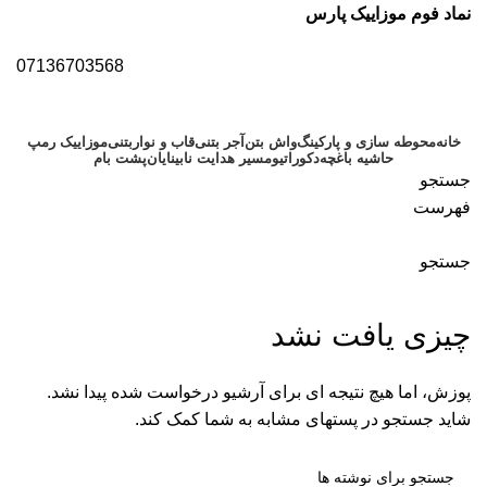
نماد فوم موزاییک پارس
07136703568
خانه
محوطه سازی و پارکینگ
واش بتن
آجر بتنی
قاب و نواربتنی
موزاییک رمپ
حاشیه باغچه
دکوراتیو
مسیر هدایت نابینایان
پشت بام
جستجو
فهرست
جستجو
بایگانی برچسب ها: موزاییک قاب
چیزی یافت نشد
پوزش، اما هیچ نتیجه ای برای آرشیو درخواست شده پیدا نشد.
شاید جستجو در پستهای مشابه به شما کمک کند.