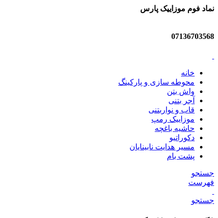
نماد فوم موزاییک پارس
07136703568
خانه
محوطه سازی و پارکینگ
واش بتن
آجر بتنی
قاب و نواربتنی
موزاییک رمپ
حاشیه باغچه
دکوراتیو
مسیر هدایت نابینایان
پشت بام
جستجو
فهرست
جستجو