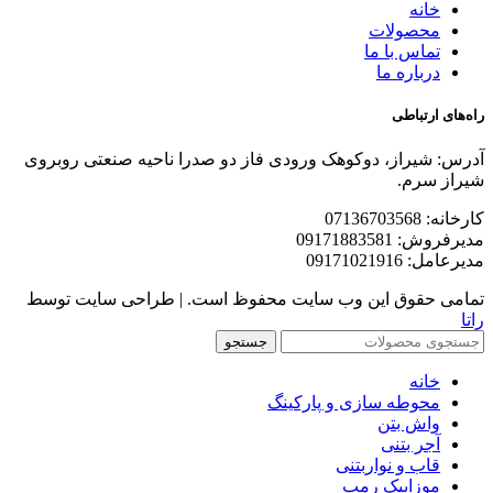
خانه
محصولات
تماس با ما
درباره ما
راه‌های ارتباطی
آدرس: شیراز، دوکوهک ورودی فاز دو صدرا ناحیه صنعتی روبروی
شیراز سرم.
کارخانه: 07136703568
مدیرفروش: 09171883581
مدیرعامل: 09171021916
تمامی حقوق این وب سایت محفوظ است. | طراحی سایت توسط
راتا
جستجو
خانه
محوطه سازی و پارکینگ
واش بتن
آجر بتنی
قاب و نواربتنی
موزاییک رمپ