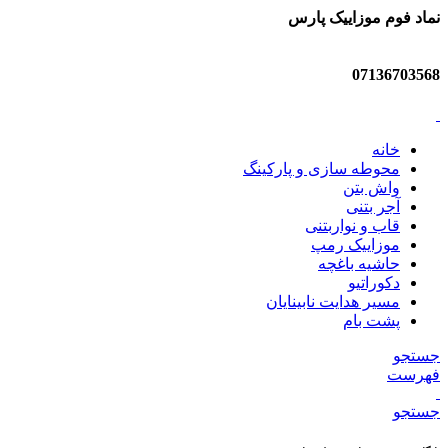
نماد فوم موزاییک پارس
07136703568
خانه
محوطه سازی و پارکینگ
واش بتن
آجر بتنی
قاب و نواربتنی
موزاییک رمپ
حاشیه باغچه
دکوراتیو
مسیر هدایت نابینایان
پشت بام
جستجو
فهرست
جستجو