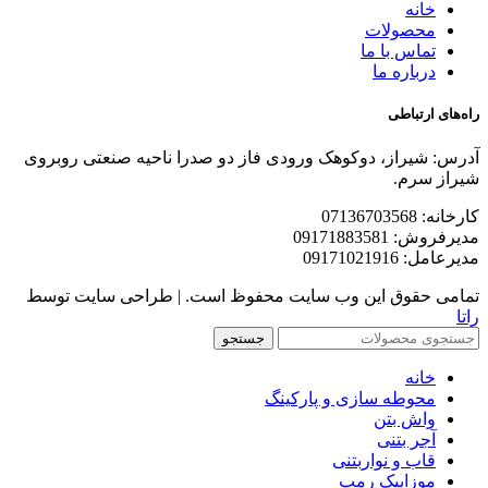
خانه
محصولات
تماس با ما
درباره ما
راه‌های ارتباطی
آدرس: شیراز، دوکوهک ورودی فاز دو صدرا ناحیه صنعتی روبروی
شیراز سرم.
کارخانه: 07136703568
مدیرفروش: 09171883581
مدیرعامل: 09171021916
تمامی حقوق این وب سایت محفوظ است. | طراحی سایت توسط
راتا
جستجو
خانه
محوطه سازی و پارکینگ
واش بتن
آجر بتنی
قاب و نواربتنی
موزاییک رمپ