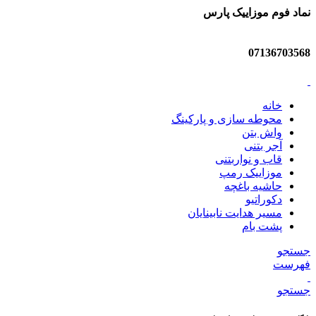
نماد فوم موزاییک پارس
07136703568
خانه
محوطه سازی و پارکینگ
واش بتن
آجر بتنی
قاب و نواربتنی
موزاییک رمپ
حاشیه باغچه
دکوراتیو
مسیر هدایت نابینایان
پشت بام
جستجو
فهرست
جستجو