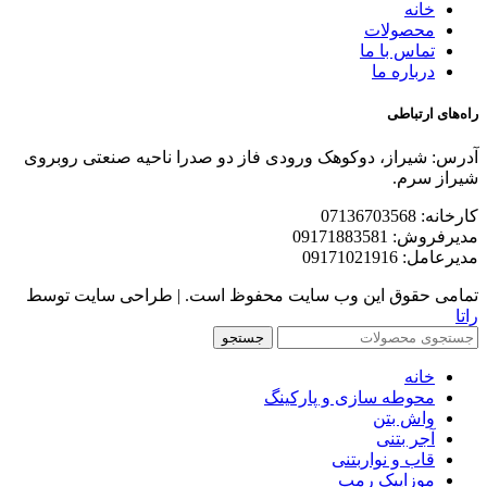
خانه
محصولات
تماس با ما
درباره ما
راه‌های ارتباطی
آدرس: شیراز، دوکوهک ورودی فاز دو صدرا ناحیه صنعتی روبروی
شیراز سرم.
کارخانه: 07136703568
مدیرفروش: 09171883581
مدیرعامل: 09171021916
تمامی حقوق این وب سایت محفوظ است. | طراحی سایت توسط
راتا
جستجو
خانه
محوطه سازی و پارکینگ
واش بتن
آجر بتنی
قاب و نواربتنی
موزاییک رمپ