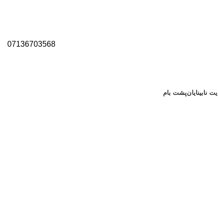
07136703568
ت نابینایان
پشت بام