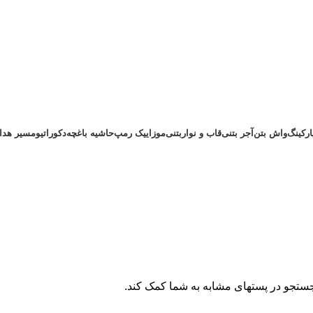
رکینگ
واش بتن
آجر بتنی
قاب و نواربتنی
موزاییک رمپ
حاشیه باغچه
دکوراتیو
مسیر هدای
جستجو در پستهای مشابه به شما کمک کند.