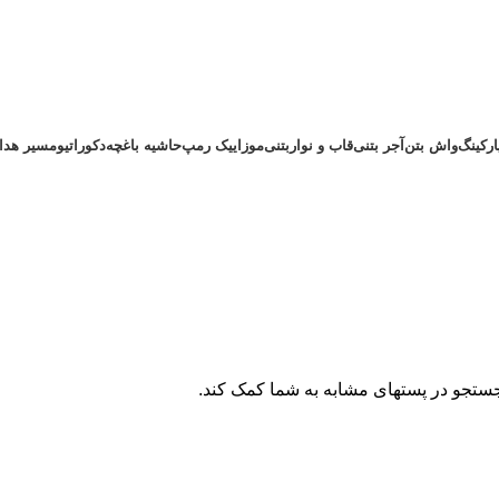
رکینگ
واش بتن
آجر بتنی
قاب و نواربتنی
موزاییک رمپ
حاشیه باغچه
دکوراتیو
مسیر هدای
جستجو در پستهای مشابه به شما کمک کند.