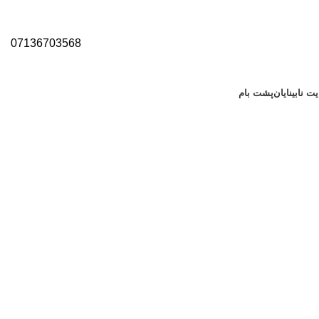
07136703568
ت نابینایان
پشت بام