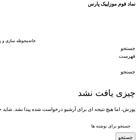
نماد فوم موزاییک پارس
خانه
محوطه سازی و پا
جستجو
فهرست
جستجو
بایگانی برچسب ها: قیمت موزاییک حاشیه باغچه
چیزی یافت نشد
پوزش، اما هیچ نتیجه ای برای آرشیو درخواست شده پیدا نشد. شاید 
جستجو