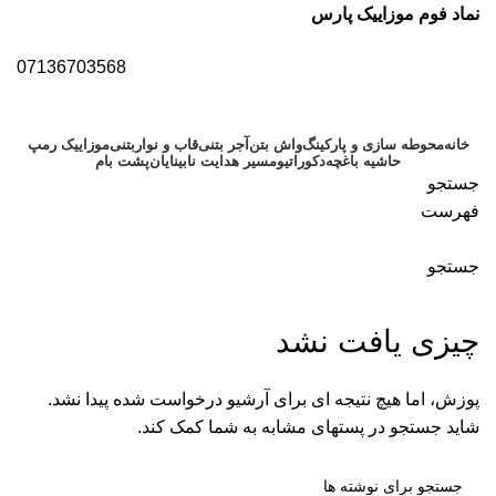
نماد فوم موزاییک پارس
07136703568
خانه
محوطه سازی و پارکینگ
واش بتن
آجر بتنی
قاب و نواربتنی
موزاییک رمپ
حاشیه باغچه
دکوراتیو
مسیر هدایت نابینایان
پشت بام
جستجو
فهرست
جستجو
بایگانی برچسب ها: قاب بتنی
چیزی یافت نشد
پوزش، اما هیچ نتیجه ای برای آرشیو درخواست شده پیدا نشد.
شاید جستجو در پستهای مشابه به شما کمک کند.