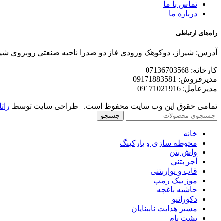
تماس با ما
درباره ما
راه‌های ارتباطی
آدرس: شیراز، دوکوهک ورودی فاز دو صدرا ناحیه صنعتی روبروی شی
کارخانه: 07136703568
مدیرفروش: 09171883581
مدیرعامل: 09171021916
تمامی حقوق این وب سایت محفوظ است. | طراحی سایت توسط
راتا
جستجو
خانه
محوطه سازی و پارکینگ
واش بتن
آجر بتنی
قاب و نواربتنی
موزاییک رمپ
حاشیه باغچه
دکوراتیو
مسیر هدایت نابینایان
پشت بام