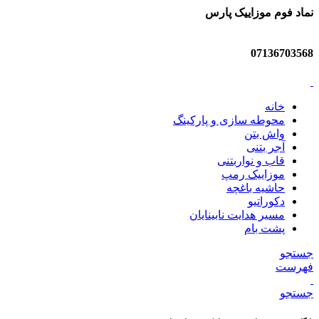
نماد فوم موزاییک پارس
07136703568
خانه
محوطه سازی و پارکینگ
واش بتن
آجر بتنی
قاب و نواربتنی
موزاییک رمپ
حاشیه باغچه
دکوراتیو
مسیر هدایت نابینایان
پشت بام
جستجو
فهرست
جستجو