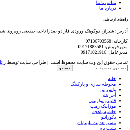
تماس با ما
درباره ما
راه‌های ارتباطی
آدرس: شیراز، دوکوهک ورودی فاز دو صدرا ناحیه صنعتی روبروی شی
کارخانه: 07136703568
مدیرفروش: 09171883581
مدیرعامل: 09171021916
تمامی حقوق این وب سایت محفوظ است. | طراحی سایت توسط
راتا
جستجو
خانه
محوطه سازی و پارکینگ
واش بتن
آجر بتنی
قاب و نواربتنی
موزاییک رمپ
حاشیه باغچه
دکوراتیو
مسیر هدایت نابینایان
پشت بام