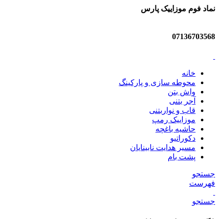
نماد فوم موزاییک پارس
07136703568
خانه
محوطه سازی و پارکینگ
واش بتن
آجر بتنی
قاب و نواربتنی
موزاییک رمپ
حاشیه باغچه
دکوراتیو
مسیر هدایت نابینایان
پشت بام
جستجو
فهرست
جستجو