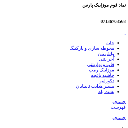
نماد فوم موزاییک پارس
07136703568
خانه
محوطه سازی و پارکینگ
واش بتن
آجر بتنی
قاب و نواربتنی
موزاییک رمپ
حاشیه باغچه
دکوراتیو
مسیر هدایت نابینایان
پشت بام
جستجو
فهرست
جستجو