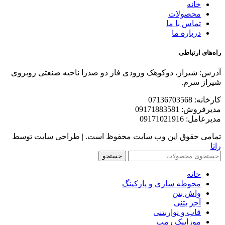
خانه
محصولات
تماس با ما
درباره ما
راه‌های ارتباطی
آدرس: شیراز، دوکوهک ورودی فاز دو صدرا ناحیه صنعتی روبروی
شیراز سرم.
کارخانه: 07136703568
مدیرفروش: 09171883581
مدیرعامل: 09171021916
تمامی حقوق این وب سایت محفوظ است. | طراحی سایت توسط
راتا
جستجو
خانه
محوطه سازی و پارکینگ
واش بتن
آجر بتنی
قاب و نواربتنی
موزاییک رمپ