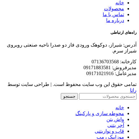
خانه
محصولات
تماس با ما
درباره ما
راه‌های ارتباطی
آدرس: شیراز، دوکوهک ورودی فاز دو صدرا ناحیه صنعتی روبروی
شیراز سرم.
کارخانه: 07136703568
مدیرفروش: 09171883581
مدیرعامل: 09171021916
تمامی حقوق این وب سایت محفوظ است. | طراحی سایت توسط
راتا
جستجو
خانه
محوطه سازی و پارکینگ
واش بتن
آجر بتنی
قاب و نواربتنی
موزاییک رمپ