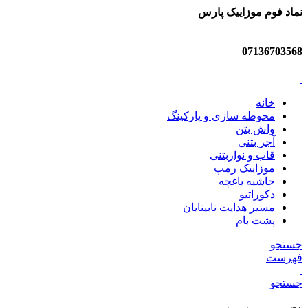
نماد فوم موزاییک پارس
07136703568
خانه
محوطه سازی و پارکینگ
واش بتن
آجر بتنی
قاب و نواربتنی
موزاییک رمپ
حاشیه باغچه
دکوراتیو
مسیر هدایت نابینایان
پشت بام
جستجو
فهرست
جستجو